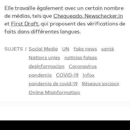
Elle travaille également avec un certain nombre
de médias, tels que
Chequeado
,
Newschecker.in
et
First Draft
, qui proposent des vérifications de
faits dans différentes langues.
SUJETS
Social Media
UN
fake news
santé
Nations unies
noticias falsas
desinformacion
Coronavirus
pandemia
COVID-19
Infox
pandemia de covid-19
Réseaux sociaux
Online Misinformation