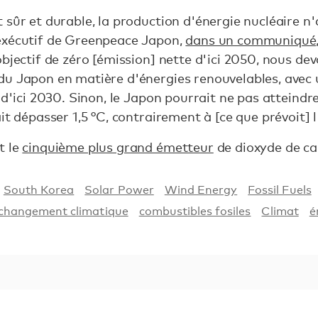
sûr et durable, la production d'énergie nucléaire n'
exécutif de Greenpeace Japon,
dans un communiqué,
objectif de zéro [émission] nette d'ici 2050, nous d
du Japon en matière d'énergies renouvelables, avec 
 d'ici 2030. Sinon, le Japon pourrait ne pas atteindre 
it dépasser 1,5 °C, contrairement à [ce que prévoit] l
t le
cinquième plus grand émetteur
de dioxyde de c
South Korea
Solar Power
Wind Energy
Fossil Fuels
changement climatique
combustibles fosiles
Climat
é