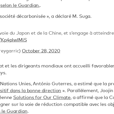
,
selon le Guardian
,.
 société décarbonisée », a déclaré M. Suga.
voie du Japon et de la Chine, et s’engage à atteindre
o/Kp4plwIMiS
reygarric)
October 28, 2020
mat et les dirigeants mondiaux ont accueilli favorab
ays.
 Nations Unies, António Guterres, a estimé que la p
sitif dans la bonne direction
». Parallèlement, Joojin
réenne
Solutions for Our Climate
, a affirmé que la C
igner sur la voie de réduction compatible avec les ob
n le Guardian
.