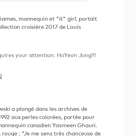
ames, mannequin et "it" girl, portait
llection croisière 2017 de Louis
quires your attention: HoYeon Jung!!!
2
ski a plongé dans les archives de
992 aux perles colorées, portée pour
n mannequin canadien Yasmeen Ghauri.
s rouge : "Je me sens très chanceuse de