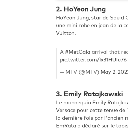
2. HoYeon Jung
HoYeon Jung, star de Squid G
une mini robe en jean de la co
Vuitton.
A
#MetGala
arrival that re
pic.twitter.com/Ix31HUlu76
— MTV (@MTV)
May 2, 202
3. Emily Ratajkowski
Le mannequin Emily Ratajkow
Versace pour cette tenue de 1
la dernière fois par l'ancie
EmRata a déclaré sur le tapi