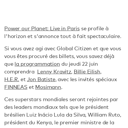
Power our Planet: Live in Paris
se profile à
l'horizon et s'annonce tout à fait spectaculaire.
Si vous avez agi avec Global Citizen et que vous
vous êtes procuré des billets, vous savez déjà
que
la programmation
du jeudi 22 juin
comprendra
Lenny Kravitz
,
Billie Eilish
,
H.E.R.
et
Jon Batiste
, avec les invités spéciaux
FINNEAS
et
Mosimann
.
Ces superstars mondiales seront rejointes par
des leaders mondiaux tels que le président
brésilien Luiz Inácio Lula da Silva, William Ruto,
président du Kenya, le premier ministre de la