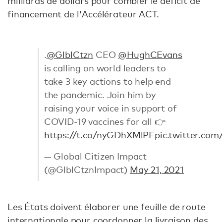
milliards de dollars pour combler le déficit de
financement de l'Accélérateur ACT.
.
@GlblCtzn
CEO
@HughCEvans
is calling on world leaders to
take 3 key actions to help end
the pandemic. Join him by
raising your voice in support of
COVID-19 vaccines for all 👉
https://t.co/nyGDhXMlPE
pic.twitter.co
— Global Citizen Impact
(@GlblCtznImpact)
May 21, 2021
Les États doivent élaborer une feuille de route
internationale pour coordonner la livraison des