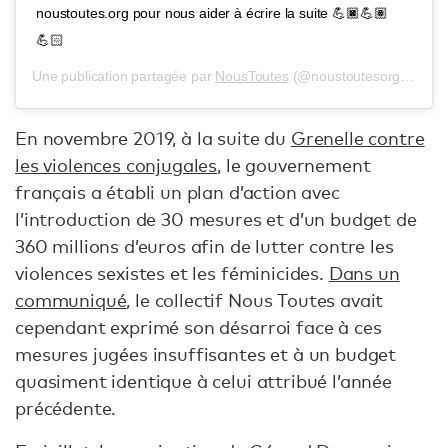
noustoutes.org pour nous aider à écrire la suite 💪🏿💪🏽
💪🏻
Une publication partagée par
NousToutes
(@noustoutesorg) le
29 
En novembre 2019, à la suite du
Grenelle contre
les violences conjugales
, le gouvernement
français a établi un plan d’action avec
l’introduction de 30 mesures et d’un budget de
360 millions d’euros afin de lutter contre les
violences sexistes et les féminicides.
Dans un
communiqué
, le collectif Nous Toutes avait
cependant exprimé son désarroi face à ces
mesures jugées insuffisantes et à un budget
quasiment identique à celui attribué l’année
précédente.