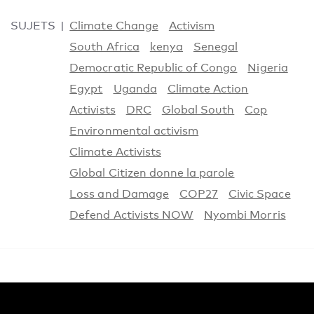
SUJETS
Climate Change
Activism
South Africa
kenya
Senegal
Democratic Republic of Congo
Nigeria
Egypt
Uganda
Climate Action
Activists
DRC
Global South
Cop
Environmental activism
Climate Activists
Global Citizen donne la parole
Loss and Damage
COP27
Civic Space
Defend Activists NOW
Nyombi Morris