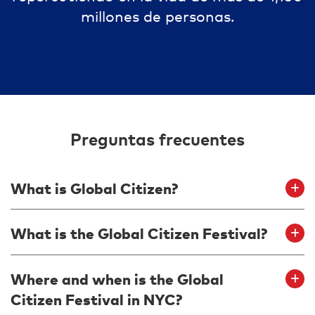
millones de personas.
Preguntas frecuentes
What is Global Citizen?
Global Citizen is the world's largest
What is the Global Citizen Festival?
movement of action takers and
impact makers dedicated to ending
Global Citizen Festival is an annual
Where and when is the Global
extreme poverty NOW. The voices
music festival where fans take
Citizen Festival in NYC?
of millions of Global Citizens around
actions toward ending extreme