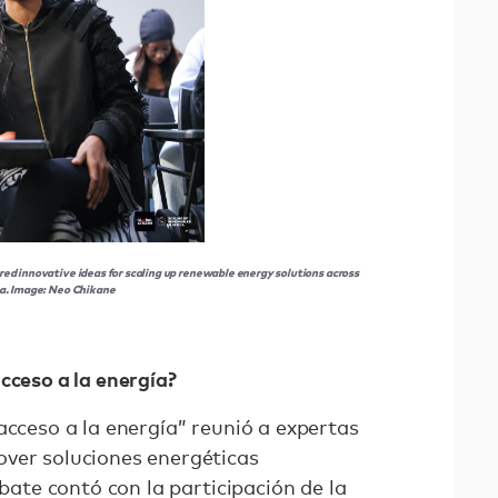
d innovative ideas for scaling up renewable energy solutions across
ca. Image: Neo Chikane
cceso a la energía?
acceso a la energía” reunió a expertas
ver soluciones energéticas
ebate contó con la participación de la