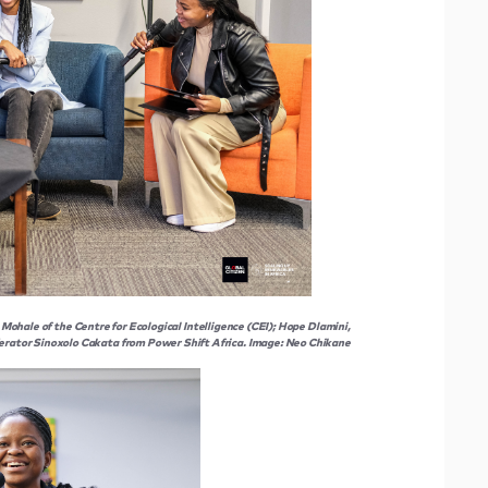
Mohale of the Centre for Ecological Intelligence (CEI); Hope Dlamini,
erator Sinoxolo Cakata from Power Shift Africa. Image: Neo Chikane