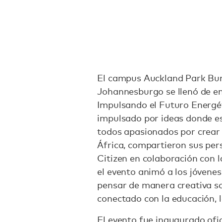
El campus Auckland Park Bun
Johannesburgo se llenó de en
Impulsando el Futuro Energét
impulsado por ideas donde es
todos apasionados por crear 
África, compartieron sus per
Citizen en colaboración con 
el evento animó a los jóvenes
pensar de manera creativa so
conectado con la educación, l
El evento fue inaugurado of