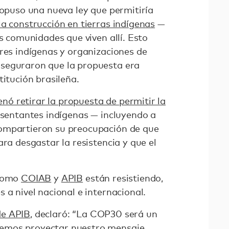
ropuso una nueva ley que permitiría
 la construcción en tierras indígenas
—
as comunidades que viven allí. Esto
eres indígenas y organizaciones de
seguraron que la propuesta era
titución brasileña.
nó retirar la propuesta de permitir la
esentantes indígenas — incluyendo a
ompartieron su preocupación de que
ara desgastar la resistencia y que el
 como
COIAB
y
APIB
están resistiendo,
 a nivel nacional e internacional.
de APIB
, declaró: “La COP30 será un
emos proyectar nuestro mensaje