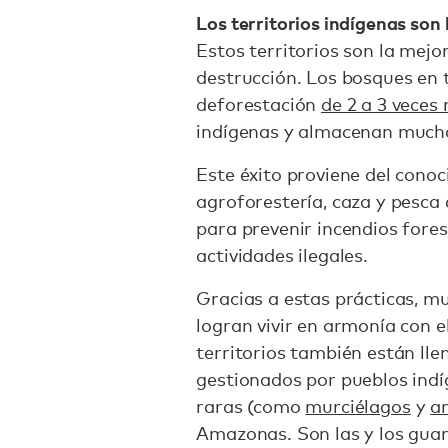
Los territorios indígenas son
Estos territorios son la mej
destrucción. Los bosques en t
deforestación
de 2 a 3 veces
indígenas y almacenan much
Este éxito proviene del conoc
agroforestería, caza y pesca
para prevenir incendios fores
actividades ilegales.
Gracias a estas prácticas, m
logran vivir en armonía con e
territorios también están ll
gestionados por pueblos ind
raras (como
murciélagos
y
an
Amazonas. Son las y los gua