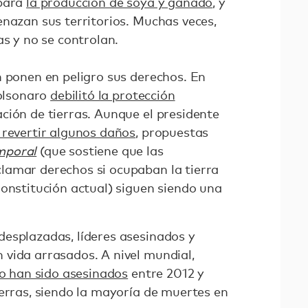
 para
la producción de soya y ganado
, y
azan sus territorios. Muchas veces,
as y no se controlan.
n ponen en peligro sus derechos. En
Bolsonaro
debilitó la protección
ción de tierras. Aunque el presidente
revertir algunos daños
, propuestas
mporal
(que sostiene que las
lamar derechos si ocupaban la tierra
Constitución actual) siguen siendo una
esplazadas, líderes asesinados y
vida arrasados. A nivel mundial,
io han sido asesinados
entre 2012 y
ierras, siendo la mayoría de muertes en