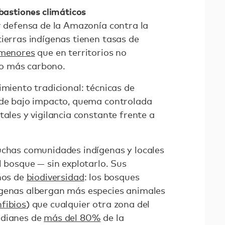
 bastiones climáticos
or defensa de la Amazonía contra la
ierras indígenas tienen tasas de
 menores
que en territorios no
o más carbono.
imiento tradicional: técnicas de
 de bajo impacto, quema controlada
tales y vigilancia constante frente a
uchas comunidades indígenas y locales
l bosque — sin explotarlo. Sus
enos de
biodiversidad
: los bosques
ígenas albergan más especies animales
fibios
) que cualquier otra zona del
rdianes de
más del 80%
de la