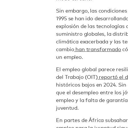
Sin embargo, las condicione
1995 se han ido desarrollan
explosión de las tecnologías 
suministro globales, la distrib
climática exacerbada y las t
cambio
han transformado
có
un empleo.
El empleo global parece resil
del Trabajo (OIT)
reportó el 
históricos bajos en 2024. Si
que el desempleo entre los j
empleo y la falta de garantí
juventud.
En partes de África subsahar
empleo para la juventud sigu