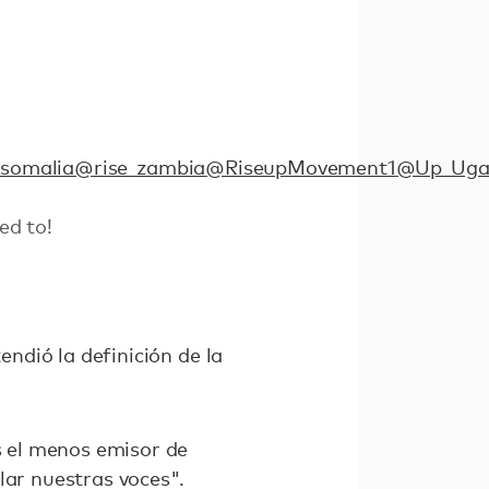
somalia
@rise_zambia
@RiseupMovement1
@Up_Uga
ed to!
endió la definición de la
es el menos emisor de
lar nuestras voces".