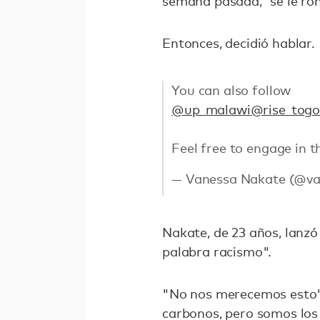
semana pasada, “se le rom
Entonces, decidió hablar.
You can also follow
@up_malawi
@rise_tog
Feel free to engage in t
— Vanessa Nakate (@v
Nakate, de 23 años, lanzó 
palabra racismo".
"No nos merecemos esto
carbonos, pero somos los 