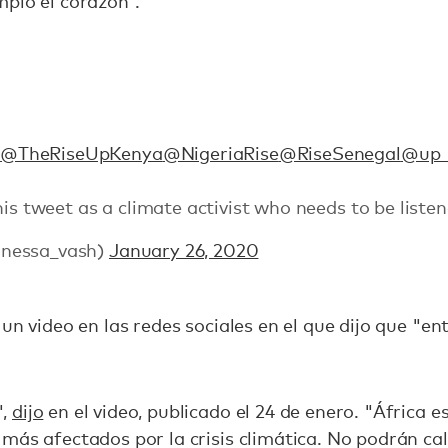
pió el corazón”.
o
@TheRiseUpKenya
@NigeriaRise
@RiseSenegal
@up_
his tweet as a climate activist who needs to be listen
anessa_vash)
January 26, 2020
un video en las redes sociales en el que dijo que "ent
",
dijo
en el video, publicado el 24 de enero. "África 
más afectados por la crisis climática. No podrán cal