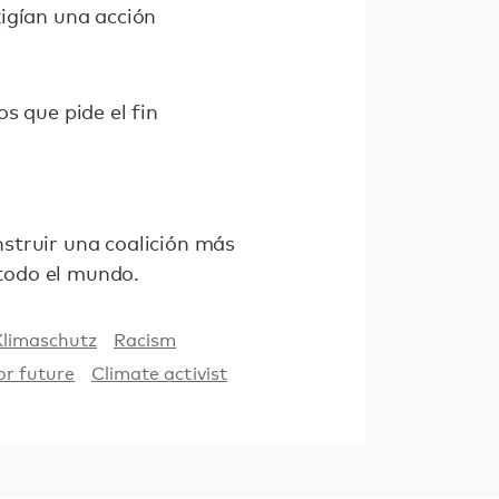
igían una acción
os que pide el fin
struir una coalición más
 todo el mundo.
Klimaschutz
Racism
or future
Climate activist