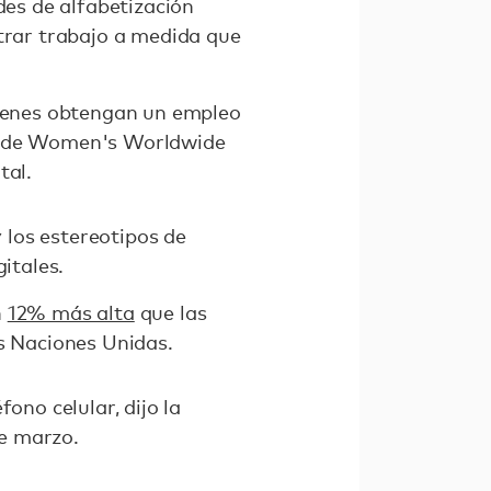
des de alfabetización
ntrar trabajo a medida que
óvenes obtengan un empleo
ra de Women's Worldwide
tal.
y los estereotipos de
itales.
n
12% más alta
que las
as Naciones Unidas.
no celular, dijo la
e marzo.