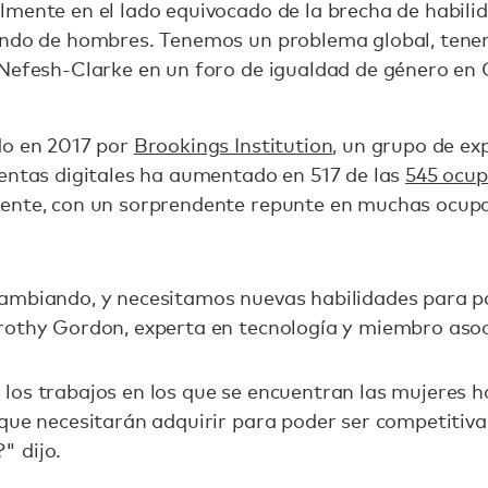
mente en el lado equivocado de la brecha de habilid
mundo de hombres. Tenemos un problema global, ten
 Nefesh-Clarke en un foro de igualdad de género e
do en 2017 por
Brookings Institution
, un grupo de ex
ientas digitales ha aumentado en 517 de las
545 ocup
ente, con un sorprendente repunte en muchas ocupa
ambiando, y necesitamos nuevas habilidades para po
orothy Gordon, experta en tecnología y miembro as
os trabajos en los que se encuentran las mujeres ho
que necesitarán adquirir para poder ser competitiv
" dijo.