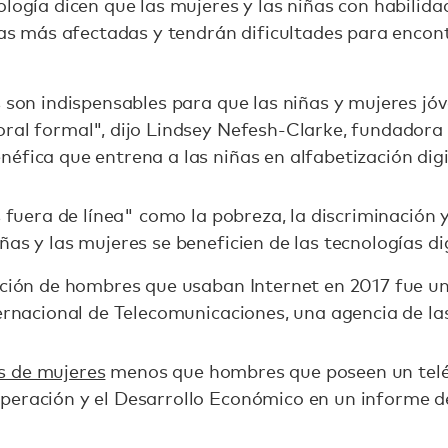
ología dicen que las mujeres y las niñas con habilida
 las más afectadas y tendrán dificultades para enco
s son indispensables para que las niñas y mujeres j
oral formal", dijo Lindsey Nefesh-Clarke, fundado
éfica que entrena a las niñas en alfabetización digi
s fuera de línea" como la pobreza, la discriminación 
as y las mujeres se beneficien de las tecnologías dig
orción de hombres que usaban Internet en 2017 fue u
ternacional de Telecomunicaciones, una agencia de l
s de mujeres
menos que hombres que poseen un teléfo
peración y el Desarrollo Económico en un informe d