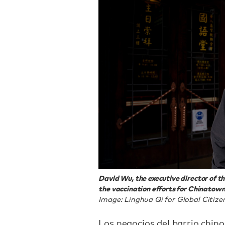
David Wu, the executive director of th
the vaccination efforts for Chinatown
Image: Linghua Qi for Global Citize
Los negocios del barrio chi