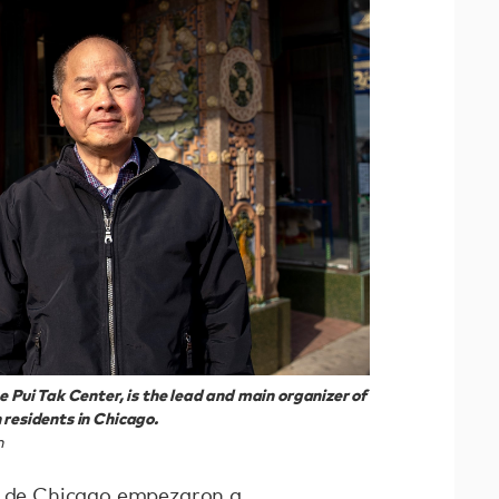
e Pui Tak Center, is the lead and main organizer of
 residents in Chicago.
n
no de Chicago empezaron a