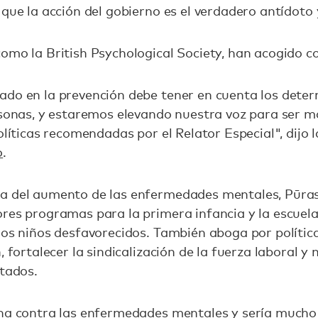
 que la acción del gobierno es el verdadero antídoto 
omo la British Psychological Society, han acogido co
ado en la prevención debe tener en cuenta los deter
rsonas, y estaremos elevando nuestra voz para ser m
olíticas recomendadas por el Relator Especial", dijo l
o
.
a del aumento de las enfermedades mentales, Pūra
ores programas para la primera infancia y la escuel
los niños desfavorecidos. También aboga por política
, fortalecer la sindicalización de la fuerza laboral y 
itados.
una contra las enfermedades mentales y sería mucho 