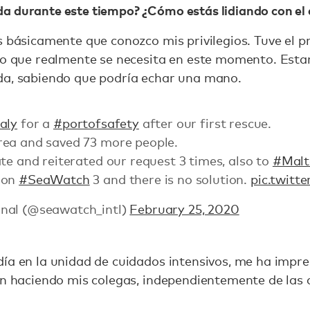
a durante este tiempo? ¿Cómo estás lidiando con el 
s básicamente que conozco mis privilegios. Tuve el pr
go que realmente se necesita en este momento. Estar
da, sabiendo que podría echar una mano.
aly
for a
#portofsafety
after our first rescue.
rea and saved 73 more people.
te and reiterated our request 3 times, also to
#Malt
 on
#SeaWatch
3 and there is no solution.
pic.twitt
nal (@seawatch_intl)
February 25, 2020
día en la unidad de cuidados intensivos, me ha impr
án haciendo mis colegas, independientemente de las 