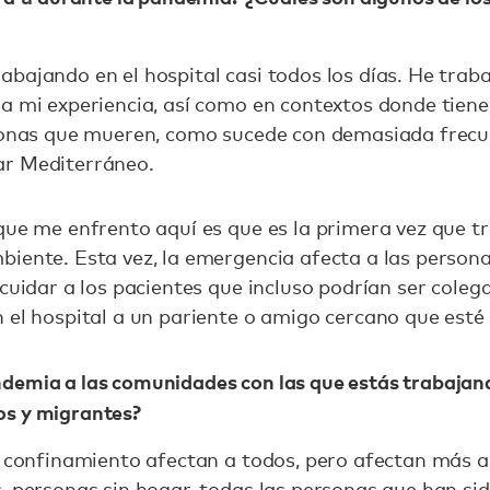
abajando en el hospital casi todos los días. He tra
a mi experiencia, así como en contextos donde tiene
rsonas que mueren, como sucede con demasiada frecu
ar Mediterráneo.
que me enfrento aquí es que es la primera vez que t
iente. Esta vez, la emergencia afecta a las persona
 cuidar a los pacientes que incluso podrían ser cole
n el hospital a un pariente o amigo cercano que est
demia a las comunidades con las que estás trabajan
os y migrantes?
y confinamiento afectan a todos, pero afectan más a
, personas sin hogar, todas las personas que han si