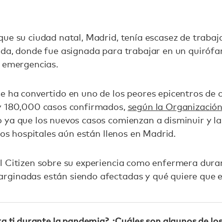
ue su ciudad natal, Madrid, tenía escasez de trabaja
uda, donde fue asignada para trabajar en un quiróf
e emergencias.
e ha convertido en uno de los peores epicentros de 
y 180,000 casos confirmados,
según la Organización
 ya que los nuevos casos comienzan a disminuir y l
los hospitales aún están llenos en Madrid.
l Citizen sobre su experiencia como enfermera dura
ginadas están siendo afectadas y qué quiere que 
ra ti durante la pandemia? ¿Cuáles son algunos de lo