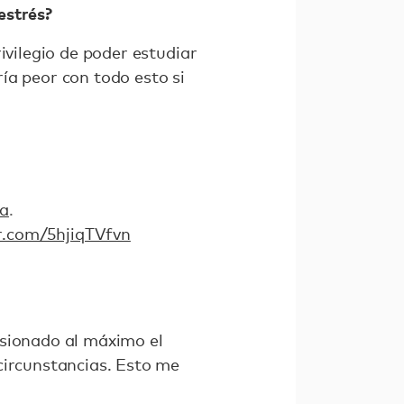
estrés?
ivilegio de poder estudiar
ía peor con todo esto si
a
.
er.com/5hjiqTVfvn
esionado al máximo el
circunstancias. Esto me