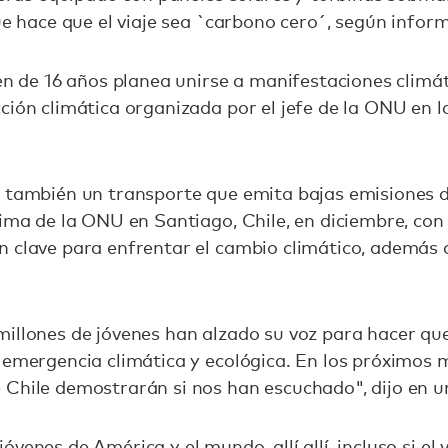
que hace que el viaje sea `carbono cero´, según info
ven de 16 años planea unirse a manifestaciones climát
ción climática organizada por el jefe de la ONU en l
á también un transporte que emita bajas emisiones d
lima de la ONU en Santiago, Chile, en diciembre, con
n clave para enfrentar el cambio climático, además 
illones de jóvenes han alzado su voz para hacer que
 emergencia climática y ecológica. En los próximos m
 Chile demostrarán si nos han escuchado", dijo en 
venes de América y el mundo, allí allí, incluso si el v