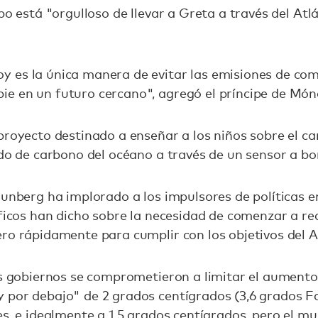
po está "orgulloso de llevar a Greta a través del Atl
 es la única manera de evitar las emisiones de comb
e en un futuro cercano", agregó el príncipe de Mó
proyecto destinado a enseñar a los niños sobre el ca
ido de carbono del océano a través de un sensor a bo
hunberg ha implorado a los impulsores de políticas 
íficos han dicho sobre la necesidad de comenzar a re
ro rápidamente para cumplir con los objetivos del A
los gobiernos se comprometieron a limitar el aument
 por debajo" de 2 grados centígrados (3,6 grados F
es, e idealmente a 1,5 grados centígrados, pero el m