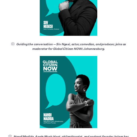
Guiding the conversation — Siv Ngesi, actor, comedian, and producer, joins as
moderator for Global Citizen NOW: Johannesburg.
Nandi Madida, Apple Music Host, philanthropist, and podcast founder, brings her