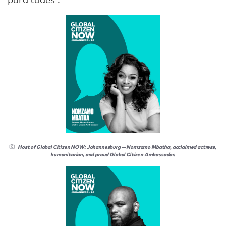
Host of Global Citizen NOW: Johannesburg — Nomzamo Mbatha, acclaimed actress,
humanitarian, and proud Global Citizen Ambassador.