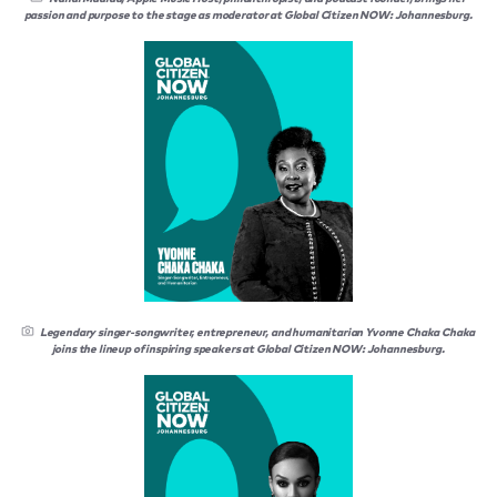
passion and purpose to the stage as moderator at Global Citizen NOW: Johannesburg.
Legendary singer-songwriter, entrepreneur, and humanitarian Yvonne Chaka Chaka
joins the lineup of inspiring speakers at Global Citizen NOW: Johannesburg.