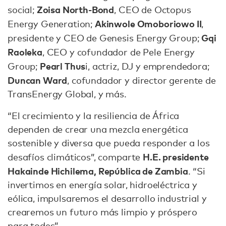
Zoisa North-Bond
social;
, CEO de Octopus
Akinwole Omoboriowo II
Energy Generation;
,
Gqi
presidente y CEO de Genesis Energy Group;
Raoleka
, CEO y cofundador de Pele Energy
Pearl Thus
Group;
i, actriz, DJ y emprendedora;
Duncan Ward
, cofundador y director gerente de
TransEnergy Global, y más.
“El crecimiento y la resiliencia de África
dependen de crear una mezcla energética
sostenible y diversa que pueda responder a los
H.E. presidente
desafíos climáticos”, comparte
Hakainde Hichilema, República de Zambia
. “Si
invertimos en energía solar, hidroeléctrica y
eólica, impulsaremos el desarrollo industrial y
crearemos un futuro más limpio y próspero
para todes”.