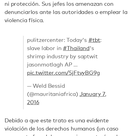
ni protección. Sus jefes los amenazan con
denunciarlos ante las autoridades o emplear la
violencia física.
pulitzercenter: Today's
#tbt
:
slave labor in
#Thailand
's
shrimp industry by saptwit
jasonmotlagh AP …
pic.twitter.com/5jFtvyBG9g
— Weld Bessid
(@mauritaniafrica)
January 7,
2016
Debido a que este trato es una evidente
violación de los derechos humanos (un caso