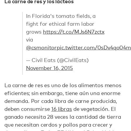
La carne de res y los lácteos
In Florida's tomato fields, a
fight for ethical farm labor
grows
https://t.co/MJs6N7zctx
via
@csmonitor
pic.twitter.com/0sDv4qo04m
— Civil Eats (@CivilEats)
November 16, 2015
La carne de res es uno de los alimentos menos
eficientes; sin embargo, tiene aún una enorme
demanda. Por cada libra de carne producida,
deben consumirse
16 libras
de vegetación. El
ganado necesita 28 veces la cantidad de tierra
que necesitan cerdos y pollos para crecer y