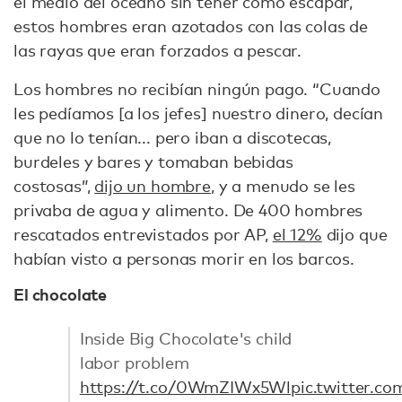
el medio del océano sin tener cómo escapar,
estos hombres eran azotados con las colas de
las rayas que eran forzados a pescar.
Los hombres no recibían ningún pago. “Cuando
les pedíamos [a los jefes] nuestro dinero, decían
que no lo tenían... pero iban a discotecas,
burdeles y bares y tomaban bebidas
costosas”,
dijo un hombre
, y a menudo se les
privaba de agua y alimento. De 400 hombres
rescatados entrevistados por AP,
el 12%
dijo que
habían visto a personas morir en los barcos.
El chocolate
Inside Big Chocolate's child
labor problem
https://t.co/0WmZIWx5Wl
pic.twitter.c