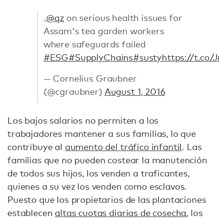
.
@qz
on serious health issues for
Assam's tea garden workers
where safeguards failed
#ESG
#SupplyChains
#susty
https://t.c
— Cornelius Graubner
(@cgraubner)
August 1, 2016
Los bajos salarios no permiten a los
trabajadores mantener a sus familias, lo que
contribuye al
aumento del tráfico infantil
. Las
familias que no pueden costear la manutención
de todos sus hijos, los venden a traficantes,
quienes a su vez los venden como esclavos.
Puesto que los propietarios de las plantaciones
establecen
altas cuotas diarias de cosecha
, los