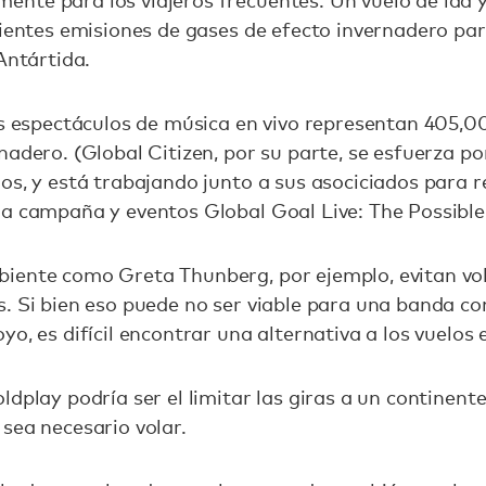
nte para los viajeros frecuentes. Un vuelo de ida 
cientes emisiones de gases de efecto invernadero par
Antártida.
os espectáculos de música en vivo representan 405,
adero. (Global Citizen, por su parte, se esfuerza por
os, y está trabajando junto a sus asociciados para 
la campaña y eventos Global Goal Live: The Possibl
iente como Greta Thunberg, por ejemplo, evitan vol
s. Si bien eso puede no ser viable para una banda 
o, es difícil encontrar una alternativa a los vuelos 
dplay podría ser el limitar las giras a un continente
sea necesario volar.