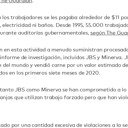
The Guardian
.
 los trabajadores se les pagaba alrededor de $11 por
, electricidad ni baños. Desde 1995, 55.000 trabaja
 durante auditorías gubernamentales,
según The Gua
an en esta actividad a menudo suministran procesad
informe de investigación, incluidos JBS y Minerva. J
 del mundo y vendió carne por un valor estimado de
dos en los primeros siete meses de 2020.
tanto JBS como Minerva se han comprometido a lo l
anjas que utilizan trabajo forzado pero que han vio
do por una cantidad excesiva de violaciones a la se