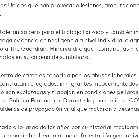
dos Unidos que han provocado lesiones, amputaciones
t
.
olerancia cero para el trabajo forzado y también i
nga evidencia de negligencia a nivel individual o agr
o a The Guardian. Minerva dijo que "tomaría las me
zados en su cadena de suministro.
ento de carne es conocida por los abusos laborales.
contratan refugiados, inmigrantes indocumentados 
 son explotadas y trabajan en condiciones peligros
to de Política Económica. Durante la pandemia de COV
calderos de propagación viral que mataron a decena
cado a lo largo de los años por su historial medioam
 compañía ha llevado a una deforestación generaliza