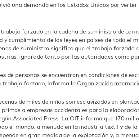
olvió una demanda en los Estados Unidos por verter 
 trabajo forzado en la cadena de suministro de carne
ad y cumplimiento de las leyes en países de todo el 
denas de suministro significa que el trabajo forzad
strias, ignorado tanto por las autoridades como po
nes de personas se encuentran en condiciones de esc
n trabajo forzado, informa la
Organización Internaci
ecenas de miles de niños son esclavizados en planta
 primas a empresas occidentales para la elaboració
egún Associated Press
. La OIT informa que 170 mill
odo el mundo, a menudo en la industria textil y de la
epende en gran medida de la explotación y, a menudo