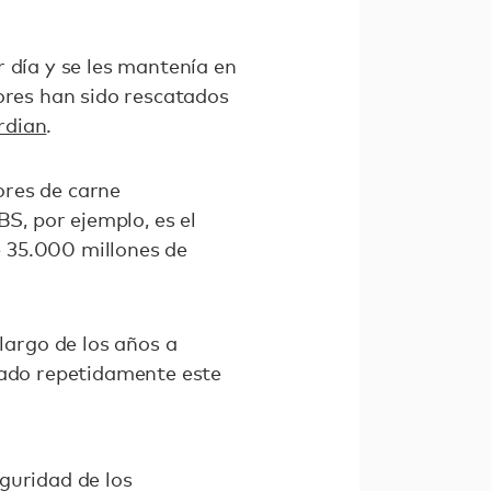
 día y se les mantenía en
dores han sido rescatados
rdian
.
ores de carne
BS, por ejemplo, es el
 35.000 millones de
argo de los años a
lado repetidamente este
guridad de los