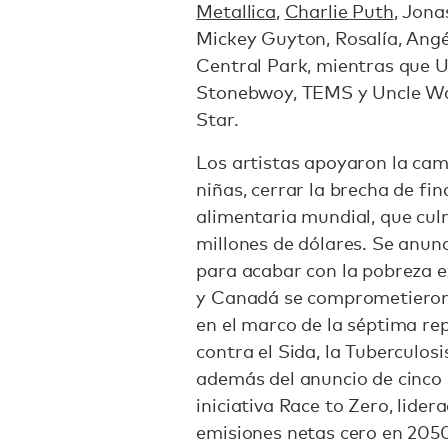
Metallica
,
Charlie Puth
, Jon
Mickey Guyton, Rosalía, Angél
Central Park, mientras que U
Stonebwoy, TEMS y Uncle Waf
Star.
Los artistas apoyaron la ca
niñas, cerrar la brecha de fin
alimentaria mundial, que cul
millones de dólares. Se anun
para acabar con la pobreza
y Canadá se comprometieron 
en el marco de la séptima re
contra el Sida, la Tuberculosi
además del anuncio de cinco 
iniciativa Race to Zero, lide
emisiones netas cero en 205