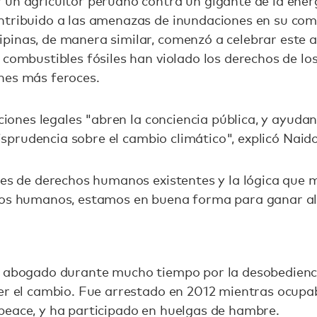
 un agricultor peruano contra un gigante de la en
ntribuido a las amenazas de inundaciones en su co
pinas, de manera similar, comenzó a celebrar este a
 combustibles fósiles han violado los derechos de los
nes más feroces.
cciones legales "abren la conciencia pública, y ayudan
urisprudencia sobre el cambio climático", explicó Naid
nes de derechos humanos existentes y la lógica que 
hos humanos, estamos en buena forma para ganar al
a abogado durante mucho tiempo por la desobediencia
aer el cambio. Fue arrestado en 2012 mientras ocup
peace, y ha participado en huelgas de hambre.