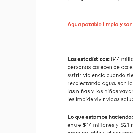
Agua potable limpia y sa
Las estadísticas:
844 mill
personas carecen de acces
sufrir violencia cuando t
recolectando agua, son l
las niñas y los niños vay
les impide vivir vidas sal
Lo que estamos haciendo
entre $14 millones y $21 
agua potable y el saneam