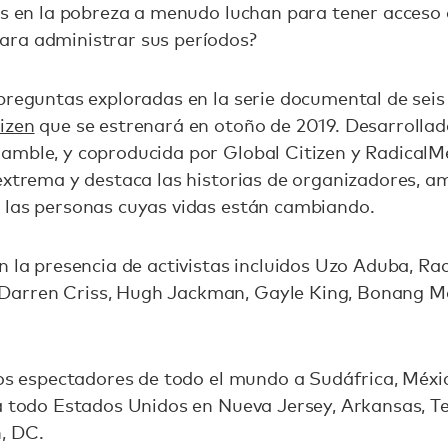
as en la pobreza a menudo luchan para tener acceso 
ra administrar sus períodos?
preguntas exploradas en la serie documental de sei
izen
que se estrenará en otoño de 2019. Desarrollad
mble, y coproducida por Global Citizen y RadicalMed
extrema y destaca las historias de organizadores, amp
 las personas cuyas vidas están cambiando.
n la presencia de activistas incluidos Uzo Aduba, R
arren Criss, Hugh Jackman, Gayle King, Bonang Ma
los espectadores de todo el mundo a Sudáfrica, Méxic
a todo Estados Unidos en Nueva Jersey, Arkansas, Te
, DC.