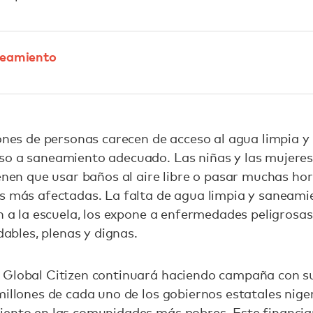
neamiento
ones de personas carecen de acceso al agua limpia y 
o a saneamiento adecuado. Las niñas y las mujeres,
ienen que usar baños al aire libre o pasar muchas hor
as más afectadas. La falta de agua limpia y saneam
an a la escuela, los expone a enfermedades peligrosa
udables, plenas y dignas.
:
Global Citizen continuará haciendo campaña con su
millones de cada uno de los gobiernos estatales niger
iento en las comunidades más pobres. Este financi