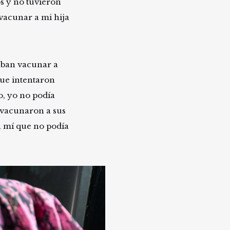
s y no tuvieron
 vacunar a mi hija
aban vacunar a
que intentaron
o, yo no podía
 vacunaron a sus
ra mí que no podía