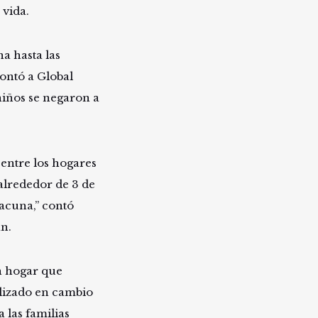
 vida.
a hasta las
ontó a Global
niños se negaron a
entre los hogares
alrededor de 3 de
vacuna,” contó
n.
n hogar que
alizado en cambio
 las familias