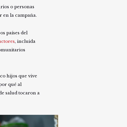
arios o personas
ar en la campaña.
os países del
ctores
, incluida
comunitarios
co hijos que vive
por qué al
de salud tocaron a