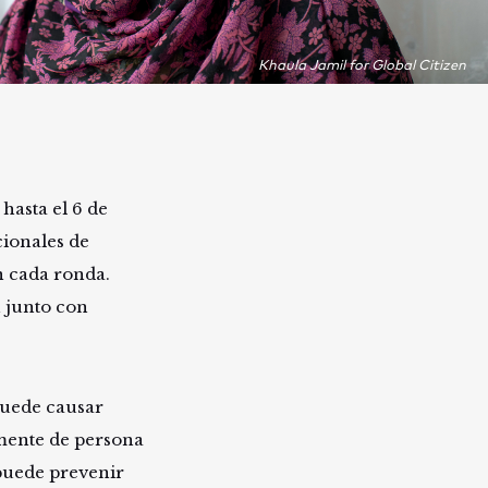
Khaula Jamil for Global Citizen
 hasta el 6 de
cionales de
 cada ronda.
n junto con
puede causar
lmente de persona
 puede prevenir