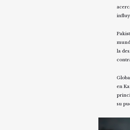
acerc
influ
Pakis
mundo
la de
contr
Globa
en Ka
princ
su pu