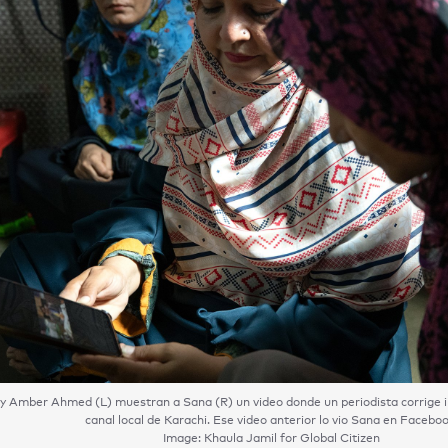
y Amber Ahmed (L) muestran a Sana (R) un video donde un periodista corrige in
canal local de Karachi. Ese video anterior lo vio Sana en Faceboo
Image: Khaula Jamil for Global Citizen