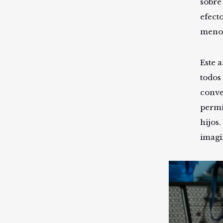
sobre
efect
menor
Este 
todos
conve
permi
hijos
imagi