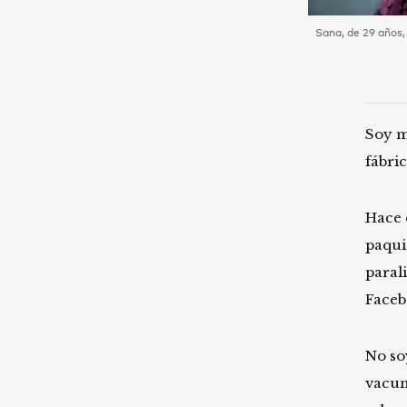
Sana, de 29 años,
Soy m
fábric
Hace 
paqui
parali
Faceb
No soy
vacun