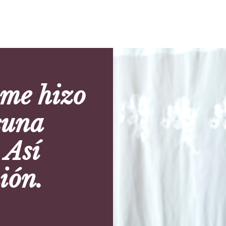
 me hizo
cuna
 Así
ión.