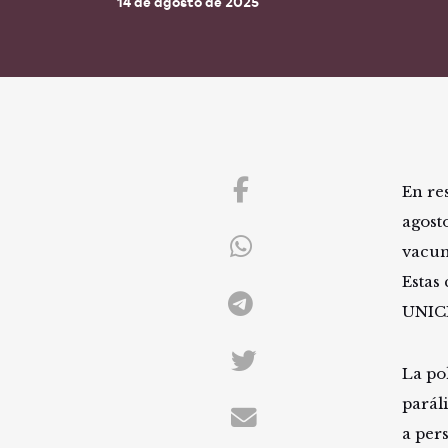
14 de agosto de 2025
En re
agost
vacun
Estas
UNICE
La po
parál
a per