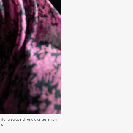
fo falsa que difundió antes en un
k.