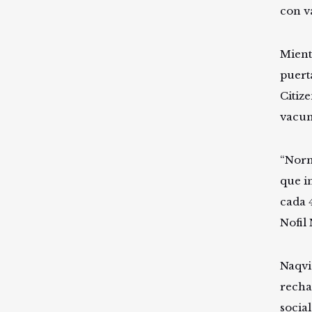
con v
Mient
puert
Citiz
vacun
“Norm
que i
cada 
Nofil
Naqvi
recha
socia