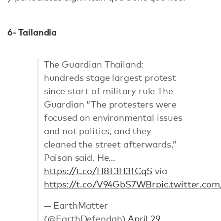
6- Tailandia
The Guardian Thailand:
hundreds stage largest protest
since start of military rule The
Guardian “The protesters were
focused on environmental issues
and not politics, and they
cleaned the street afterwards,”
Paisan said. He…
https://t.co/H8T3H3fCqS
via
https://t.co/V94GbS7WBr
pic.twitter.c
— EarthMatter
(@EarthDefendah)
April 29,