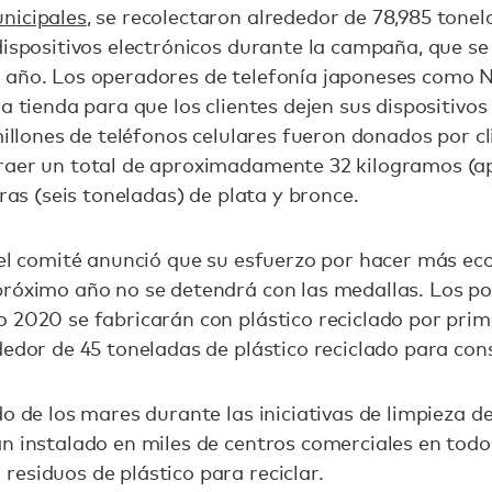
nicipales
, se recolectaron alrededor de 78,985 tone
 dispositivos electrónicos durante la campaña, que se
e año. Los operadores de telefonía japoneses como
a tienda para que los clientes dejen sus dispositivos
millones de teléfonos celulares fueron donados por cl
traer un total de aproximadamente 32 kilogramos 
bras (seis toneladas) de plata y bronce.
 el comité anunció que su esfuerzo por hacer más ec
róximo año no se detendrá con las medallas. Los pod
 2020 se fabricarán con plástico reciclado por prime
dedor de 45 toneladas de plástico reciclado para con
o de los mares durante las iniciativas de limpieza d
n instalado en miles de centros comerciales en todo 
esiduos de plástico para reciclar.