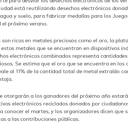
rte para desviar los desechos electrónicos de los ver
iudad está reutilizando desechos electrónicos donad
 agua y suelo, para fabricar medallas para los Jueg
d el próximo verano.
son ricos en metales preciosos como el oro, la plata, 
estos metales que se encuentran en dispositivos in
hos electrónicos combinados representa cantidades 
osos. Se estima que el oro que se encuentra en los 
ale al 11% de la cantidad total de metal extraído ca
taja.
e otorgarán a los ganadores del próximo año estar
tivos electrónicos reciclados donados por ciudadan
a conocer el martes, y los organizadores dicen que 
ias a las contribuciones públicas.