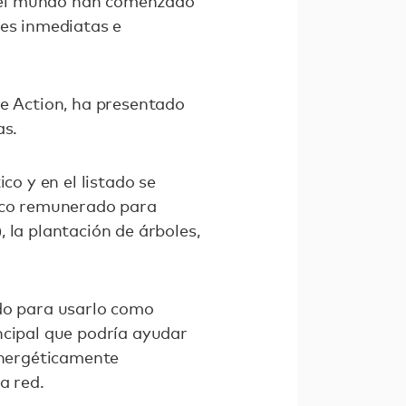
o el mundo han comenzado
nes inmediatas e
te Action, ha presentado
as.
co y en el listado se
tico remunerado para
 la plantación de árboles,
ido para usarlo como
ncipal que podría ayudar
"energéticamente
a red.