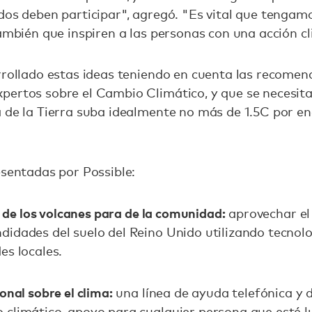
dos deben participar", agregó. "Es vital que tengam
también que inspiren a las personas con una acción cl
rrollado estas ideas teniendo en cuenta las recomen
pertos sobre el Cambio Climático, y que se necesita
 de la Tierra suba idealmente no más de 1.5C por en
esentadas por Possible:
a de los volcanes para de la comunidad:
aprovechar el
idades del suelo del Reino Unido utilizando tecnol
es locales.
onal sobre el clima:
una línea de ayuda telefónica y d
 climático, apoyo para cualquier persona que esté 