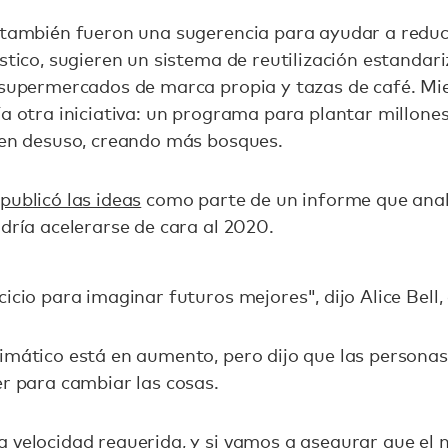
 también fueron una sugerencia para ayudar a reduci
ástico, sugieren un sistema de reutilización estandar
 supermercados de marca propia y tazas de café. Mie
ía otra iniciativa: un programa para plantar millone
o en desuso, creando más bosques.
publicó las ideas
como parte de un informe que anal
odría acelerarse de cara al 2020.
icio para imaginar futuros mejores", dijo Alice Bell,
imático está en aumento, pero dijo que las persona
er para cambiar las cosas.
a velocidad requerida, y si vamos a asegurar que e