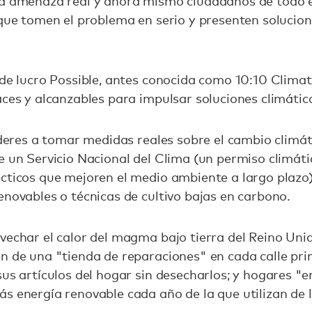
una amenaza real y ahora mismo ciudadanos de tod
 que tomen el problema en serio y presenten solucio
 de lucro Possible, antes conocida como 10:10 Clima
aces y alcanzables para impulsar soluciones climátic
íderes a tomar medidas reales sobre el cambio climáti
de un Servicio Nacional del Clima (un permiso climá
cticos que mejoren el medio ambiente a largo plazo),
enovables o técnicas de cultivo bajas en carbono.
vechar el calor del magma bajo tierra del Reino Un
n de una "tienda de reparaciones" en cada calle pri
sus artículos del hogar sin desecharlos; y hogares 
s energía renovable cada año de la que utilizan de l