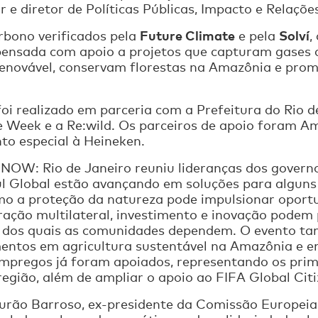
r e diretor de Políticas Públicas, Impacto e Relaçõ
Future Climate
Solví
rbono verificados pela
e pela
,
mpensada com apoio a projetos que capturam gases 
enovável, conservam florestas na Amazônia e prom
 foi realizado em parceria com a Prefeitura do Rio 
e Week e a Re:wild. Os parceiros de apoio foram A
o especial à Heineken.
 NOW: Rio de Janeiro reuniu lideranças dos governo
 Sul Global estão avançando em soluções para algun
o a proteção da natureza pode impulsionar oport
ração multilateral, investimento e inovação podem
dos quais as comunidades dependem. O evento tam
mentos em agricultura sustentável na Amazônia e e
pregos já foram apoiados, representando os prim
região, além de ampliar o apoio ao FIFA Global Cit
urão Barroso, ex-presidente da Comissão Europeia