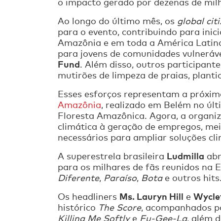
o impacto gerado por dezenas de milh
Ao longo do último mês, os
global cit
para o evento, contribuindo para ini
Amazônia e em toda a América Latina
para jovens de comunidades vulneráv
Fund
. Além disso, outros participan
mutirões de limpeza de praias, planti
Esses esforços representam a próxima
Amazônia
, realizado em Belém no úl
Floresta Amazônica. Agora, a organi
climática à geração de empregos, mei
necessários para ampliar soluções cl
Ludmilla
A superestrela brasileira
abr
para os milhares de fãs reunidos na
Diferente
,
Paraíso
,
Bota
e outros hits
Ms. Lauryn Hill
Wycle
Os headliners
e
histórico
The Score
, acompanhados 
Killing Me Softly
e
Fu-Gee-La
, além 