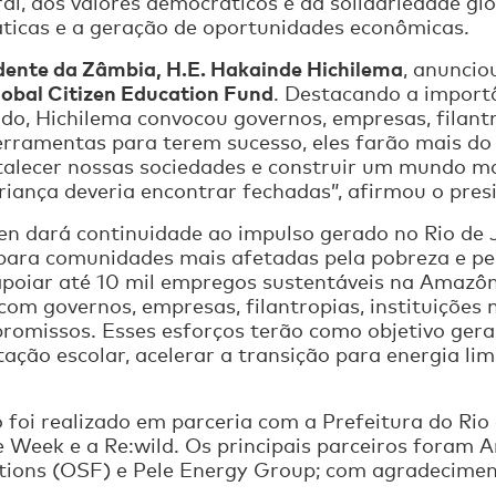
al, dos valores democráticos e da solidariedade gl
áticas e a geração de oportunidades econômicas.
dente da Zâmbia, H.E. Hakainde Hichilema
, anuncio
lobal Citizen Education Fund
. Destacando a import
do, Hichilema convocou governos, empresas, filant
ferramentas para terem sucesso, eles farão mais do
rtalecer nossas sociedades e construir um mundo ma
ança deveria encontrar fechadas”, afirmou o pres
izen dará continuidade ao impulso gerado no Rio d
para comunidades mais afetadas pela pobreza e p
apoiar até 10 mil empregos sustentáveis na Amazôn
m governos, empresas, filantropias, instituições m
promissos. Esses esforços terão como objetivo ger
ação escolar, acelerar a transição para energia li
 foi realizado em parceria com a Prefeitura do Rio
 Week e a Re:wild. Os principais parceiros foram A
ions (OSF) e Pele Energy Group; com agradeciment