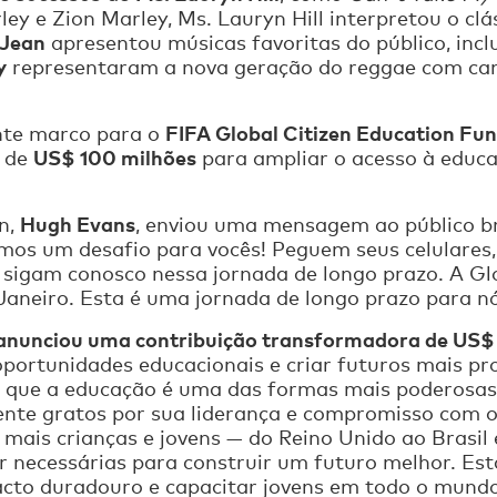
rley e Zion Marley, Ms. Lauryn Hill interpretou o c
 Jean
apresentou músicas favoritas do público, inc
y
representaram a nova geração do reggae com c
FIFA Global Citizen Education Fu
te marco para o
US$ 100 milhões
 de
para ampliar o acesso à educa
Hugh Evans
n,
, enviou uma mensagem ao público b
emos um desafio para vocês! Peguem seus celulares,
e sigam conosco nessa jornada de longo prazo. A G
Janeiro. Esta é uma jornada de longo prazo para nó
nunciou uma contribuição transformadora de US$ 7
oportunidades educacionais e criar futuros mais p
que a educação é uma das formas mais poderosas 
te gratos por sua liderança e compromisso com o
 mais crianças e jovens — do Reino Unido ao Brasi
ar necessárias para construir um futuro melhor. Es
to duradouro e capacitar jovens em todo o mundo 