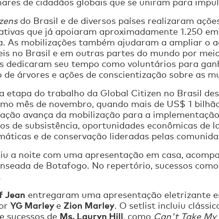
ares de cidadãos globais que se uniram para impul
izens
do Brasil e de diversos países realizaram açõe
ciativas que já apoiaram aproximadamente 1.250 em
. As mobilizações também ajudaram a ampliar o a
eis no Brasil e em outras partes do mundo por mei
tes dedicaram seu tempo como voluntários para ganh
o de árvores e ações de conscientização sobre as m
 etapa do trabalho da Global Citizen no Brasil de
timo mês de novembro, quando mais de US$ 1 bilhão
zação avança da mobilização para a implementação
os de subsistência, oportunidades econômicas de l
imáticas e de conservação lideradas pelas comunida
iu a noite com uma apresentação em casa, acompa
 Enseada de Botafogo. No repertório, sucessos com
.
f Jean
entregaram uma apresentação eletrizante e
YG Marley
Zion Marley
por
e
. O setlist incluiu clás
Ms. Lauryn Hill
de sucessos de
, como
Can't Take My 