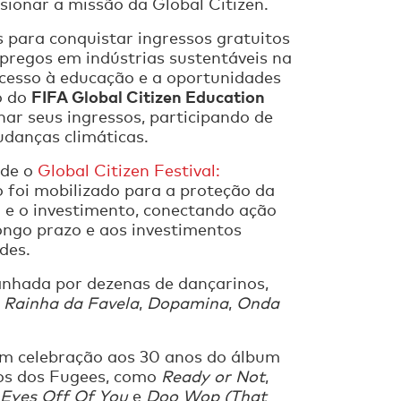
sionar a missão da Global Citizen.
s para conquistar ingressos gratuitos
pregos em indústrias sustentáveis na
cesso à educação e a oportunidades
FIFA Global Citizen Education
o do
ar seus ingressos, participando de
udanças climáticas.
sde o
Global Citizen Festival:
 foi mobilizado para a proteção da
 e o investimento, conectando ação
ongo prazo e aos investimentos
des.
nhada por dezenas de dançarinos,
o
Rainha da Favela
,
Dopamina
,
Onda
m celebração aos 30 anos do álbum
sicos dos Fugees, como
Ready or Not
,
Eyes Off Of You
e
Doo Wop (That