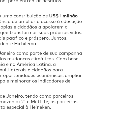
obal para enfrentar desafios
US$ 1 milhão
u uma contribuição de
ância de ampliar o acesso à educação
ropias e cidadãos a apoiarem a
 que transformar suas próprias vidas.
is pacífico e próspero. Juntos,
idente Hichilema.
e Janeiro como parte de sua campanha
elas mudanças climáticas. Com base
ia e na América Latina, a
ultilaterais e cidadãos para
ar oportunidades econômicas, ampliar
mpa e melhorar os indicadores de
 de Janeiro, tendo como parceiros
mazonia+21 e MetLife; os parceiros
o especial à Heineken.