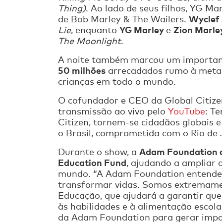
Thing)
. Ao lado de seus filhos, YG Ma
Wyclef
de Bob Marley & The Wailers.
YG Marley
Zion Marle
Lie
, enquanto
e
The Moonlight
.
A noite também marcou um importan
50 milhões
arrecadados rumo à meta
crianças em todo o mundo.
O cofundador e CEO da Global Citize
transmissão ao vivo pelo
YouTube
: T
Citizen, tornem-se cidadãos globais 
o Brasil, comprometida com o Rio de 
Adam Foundation a
Durante o show, a
Education Fund
, ajudando a ampliar 
mundo. “A Adam Foundation entende 
transformar vidas. Somos extremamen
Educação, que ajudará a garantir que
às habilidades e à alimentação escol
da Adam Foundation para gerar impac