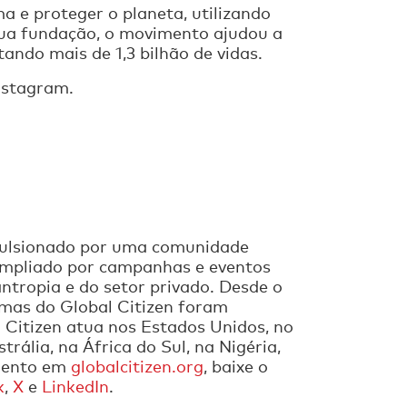
a e proteger o planeta, utilizando
sua fundação, o movimento ajudou a
ndo mais de 1,3 bilhão de vidas.
nstagram.
pulsionado por uma comunidade
ampliado por campanhas e eventos
antropia e do setor privado. Desde o
mas do Global Citizen foram
 Citizen atua nos Estados Unidos, no
rália, na África do Sul, na Nigéria,
imento em
globalcitizen.org
, baixe o
k
,
X
e
LinkedIn
.