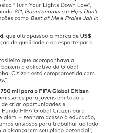
lássico “Turn Your Lights Down Low”,
luindo
911
,
Guantanamera
e
Hips Don’t
anções como
Best of Me
e
Praise Jah In
nd
US$
, que ultrapassou a marca de
ção de qualidade e ao esporte para
rasileiro que acompanhava a
 baixem o aplicativo da Global
lobal Citizen está comprometida com
s.”
50 mil para o FIFA Global Citizen
romissores para jovens em todo o
de criar oportunidades e
 Fundo FIFA Global Citizen para
l e além — tenham acesso à educação,
tamos ansiosos para trabalhar ao lado
a alcançarem seu pleno potencial”,