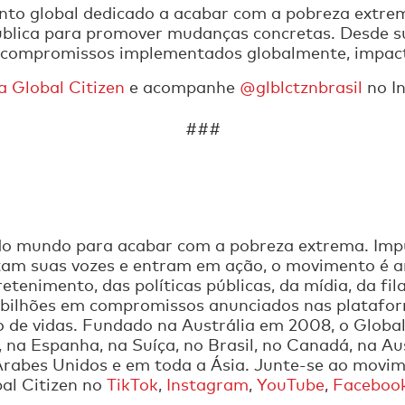
ento global dedicado a acabar com a pobreza extrem
 pública para promover mudanças concretas. Desde 
 compromissos implementados globalmente, impacta
da Global Citizen
e acompanhe
@glblctznbrasil
no I
###
 do mundo para acabar com a pobreza extrema. Im
tam suas vozes e entram em ação, o movimento é 
etenimento, das políticas públicas, da mídia, da fil
 bilhões em compromissos anunciados nas platafor
 de vidas. Fundado na Austrália em 2008, o Global
na Espanha, na Suíça, no Brasil, no Canadá, na Aust
rabes Unidos e em toda a Ásia. Junte-se ao mov
bal Citizen no
TikTok
,
Instagram
,
YouTube
,
Faceboo