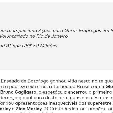
pacto Impulsiona Ações para Gerar Empregos em In
Voluntariado no Rio de Janeiro
und Atinge US$ 50 Milhões
 Enseada de Botafogo ganhou vida nesta noite quan
Glo
 a pobreza extrema, retornou ao Brasil com o
Bruno Gagliasso
e
, o espetáculo encerrou a primeira
iderança global para destacar alguns dos desafio
panhou apresentações inesquecíveis das superestre
arley
Zion Marley
e
. O Cristo Redentor também foi