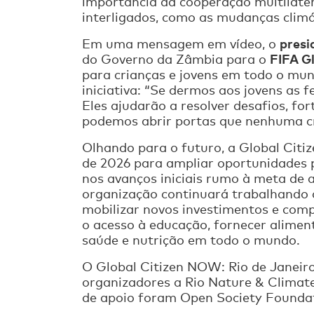
importância da cooperação multilater
interligados, como as mudanças clim
presi
Em uma mensagem em vídeo, o
FIFA G
do Governo da Zâmbia para o
para crianças e jovens em todo o mun
iniciativa: “Se dermos aos jovens as 
Eles ajudarão a resolver desafios, fo
podemos abrir portas que nenhuma cri
Olhando para o futuro, a Global Cit
de 2026 para ampliar oportunidades 
nos avanços iniciais rumo à meta de 
organização continuará trabalhando co
mobilizar novos investimentos e com
o acesso à educação, fornecer aliment
saúde e nutrição em todo o mundo.
O Global Citizen NOW: Rio de Janeiro
organizadores a Rio Nature & Climate
de apoio foram Open Society Foundat