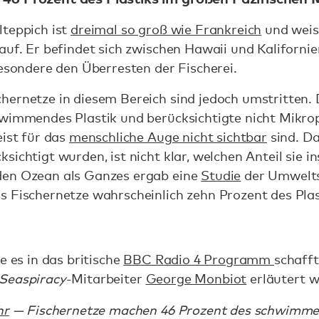
lteppich ist
dreimal so groß wie Frankreich
und weis
auf. Er befindet sich zwischen Hawaii und Kalifornie
besondere den Überresten der Fischerei.
hernetze in diesem Bereich sind jedoch umstritten.
wimmendes Plastik und berücksichtigte nicht Mikropl
eist für das
menschliche Auge nicht sichtbar
sind. Da
sichtigt wurden, ist nicht klar, welchen Anteil sie 
den Ozean als Ganzes ergab eine
Studie
der Umwelts
s Fischernetze wahrscheinlich zehn Prozent des Pl
e es in das britische
BBC Radio 4 Programm
schafft
Seaspiracy
-Mitarbeiter
George Monbiot
erläutert w
hr
— Fischernetze machen 46 Prozent des schwimme