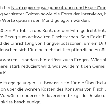
ch bei
Nichtregierungsorganisationen und Expert*in
 veralteter Fakten sowie die Form der Interviews, 
e Worte quasi in den Mund gelegten würden
.
tzer Ali Tabrizi aus Kent, der den Film gedreht hat, 
m Bezug zum weltweiten Fischsterben. Sein Fazit: E
d die Einrichtung von Fangverbotszonen, um ein Dri
enschen sich für eine mehrheitlich pflanzliche Ernä
ntworten – sondern hinterlässt auch Fragen. Wie sol
erei stark reduziert wird, was würde mit den Gemei
nd?
 Frage gelungen ist: Bewusstsein für die Überfisch
ssion über die wahren Kosten des Konsums von Fisch
 Vorwürfe moderner Sklaverei und zeigt das Risiko a
akrise beschleunigt.