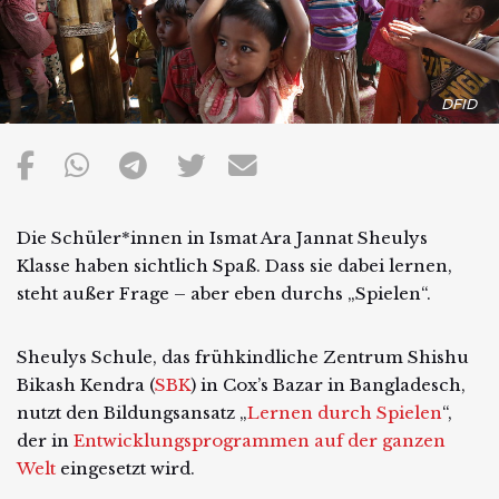
DFID
Die Schüler*innen in Ismat Ara Jannat Sheulys
Klasse haben sichtlich Spaß. Dass sie dabei lernen,
steht außer Frage – aber eben durchs „Spielen“.
Sheulys Schule, das frühkindliche Zentrum Shishu
Bikash Kendra (
SBK
) in Cox’s Bazar in Bangladesch,
nutzt den Bildungsansatz „
Lernen durch Spielen
“,
der in
Entwicklungsprogrammen auf der ganzen
Welt
eingesetzt wird.