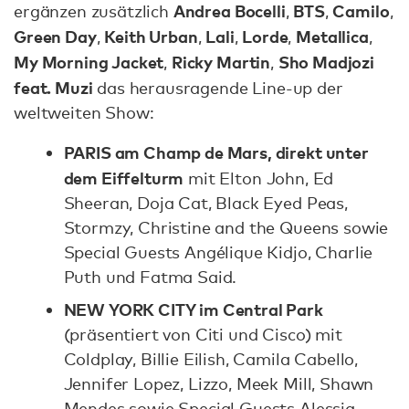
Andrea Bocelli
BTS
Camilo
ergänzen zusätzlich
,
,
,
Green Day
Keith Urban
Lali
Lorde
Metallica
,
,
,
,
,
My Morning Jacket
Ricky Martin
Sho Madjozi
,
,
feat. Muzi
das herausragende Line-up der
weltweiten Show:
PARIS am Champ de Mars, direkt unter
dem Eiffelturm
mit Elton John, Ed
Sheeran, Doja Cat, Black Eyed Peas,
Stormzy, Christine and the Queens sowie
Special Guests Angélique Kidjo, Charlie
Puth und Fatma Said.
NEW YORK CITY im Central Park
(präsentiert von Citi und Cisco) mit
Coldplay, Billie Eilish, Camila Cabello,
Jennifer Lopez, Lizzo, Meek Mill, Shawn
Mendes sowie Special Guests Alessia