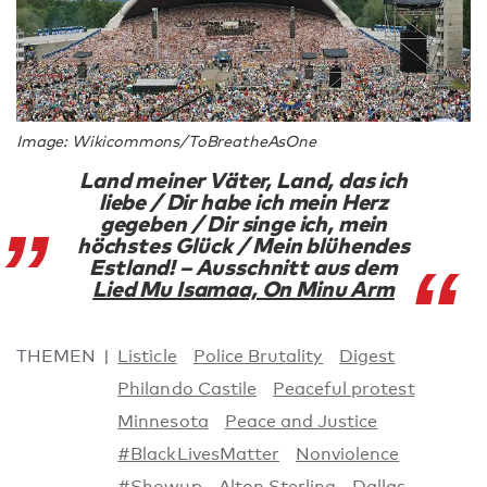
Image: Wikicommons/ToBreatheAsOne
Land meiner Väter, Land, das ich
liebe / Dir habe ich mein Herz
gegeben / Dir singe ich, mein
höchstes Glück / Mein blühendes
Estland! – Ausschnitt aus dem
Lied Mu Isamaa, On Minu Arm
THEMEN
Listicle
Police Brutality
Digest
Philando Castile
Peaceful protest
Minnesota
Peace and Justice
#BlackLivesMatter
Nonviolence
#Showup
Alton Sterling
Dallas