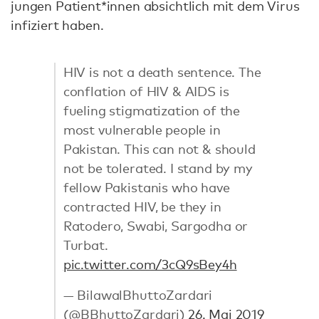
jungen Patient*innen absichtlich mit dem Virus
infiziert haben.
HIV is not a death sentence. The
conflation of HIV & AIDS is
fueling stigmatization of the
most vulnerable people in
Pakistan. This can not & should
not be tolerated. I stand by my
fellow Pakistanis who have
contracted HIV, be they in
Ratodero, Swabi, Sargodha or
Turbat.
pic.twitter.com/3cQ9sBey4h
— BilawalBhuttoZardari
(@BBhuttoZardari)
26. Mai 2019