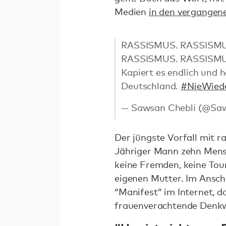
Medien
in den vergangen
RASSISMUS. RASSISMU
RASSISMUS. RASSISMU
Kapiert es endlich und hö
Deutschland.
#NieWied
— Sawsan Chebli (@Sa
Der jüngste Vorfall mit r
Jähriger Mann zehn Mensc
keine Fremden, keine Tour
eigenen Mutter. Im Anschl
“Manifest” im Internet, d
frauenverachtende Denkw