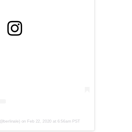
(@berlinale)
on
Feb 22, 2020 at 6:56am PST