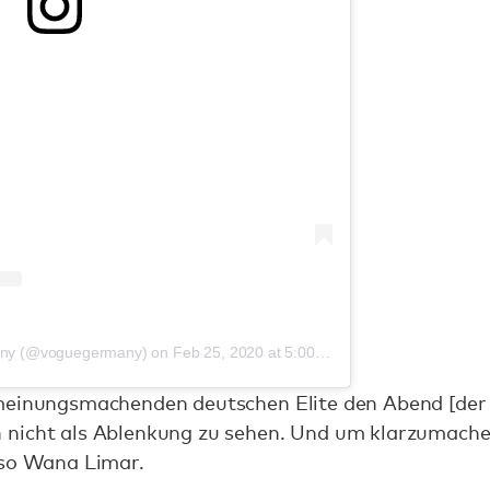
any (@voguegermany)
on
Feb 25, 2020 at 5:00am PST
meinungsmachenden deutschen Elite den Abend [der 
nicht als Ablenkung zu sehen. Und um klarzumachen
 so Wana Limar.