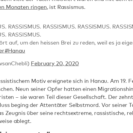
en Monaten ringen
, ist Rassismus.
S. RASSISMUS. RASSISMUS. RASSISMUS. RASSIS
S. RASSISMUS.
rt auf, um den heissen Brei zu reden, weil es ja eigen
er
#Hanau
wsanChebli)
February 20, 2020
assistischem Motiv ereignete sich in Hanau. Am 19. F
hen. Neun seiner Opfer hatten einen Migrationshi
isten – sie waren Teil dieser Gesellschaft. Der zehn
uss beging der Attentäter Selbstmord. Vor seiner Ta
as Zeugnis über seine rechtsextreme, rassistische, re
eise ablegt.