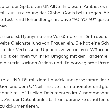
au an der Spitze von UNAIDS. In diesem Amt ist es ih
t zur Erreichung der Global Goals beizutragen. Als 
e Test- und Behandlungsinitiative “90-90-90” gesta
pen.
arriere ist Byanyima eine Vorkämpferin für Frauen. I
tweite Gleichstellung von Frauen ein. Sie hat eine Schl
it in der Verfassung Ugandas zu verankern. Währe
Politikerinnen für ihren Umgang mit der Pandemie 
inisterin Jacinda Ardern und die norwegische Prem
eitete UNAIDS mit dem Entwicklungsprogramm der V
ion und dem O'Neill-Institut für nationales und gl
nbank mit offiziellen Dokumenten im Zusammenhan
as Ziel der Datenbank ist, Transparenz zu schaffen 
 zu dokumentieren.