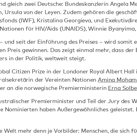
nd gleich zwei Deutsche: Bundeskanzlerin Angela Me
 Ursula von der Leyen. Zudem gehören die geschäf
fonds (IWF), Kristalina Georgieva, und Exekutivdi
Nationen für HIV/Aids (UNAIDS), Winnie Byanyima, 
– und seit der Einführung des Preises – wird somit e
n Preis gewinnen. Das zeigt einmal mehr, dass der 
s in der Politik, weltweit steigt.
obal Citizen Prize in der Londoner Royal Albert Hall
eralsekretärin der Vereinten Nationen
Amina Moha
ser an die norwegische Premierministerin
Erna Solbe
ustralischer Premierminister und Teil der Jury des 
le Nominierten haben Außergewöhnliches geleistet. E
e Welt mehr denn je Vorbilder: Menschen, die sich f