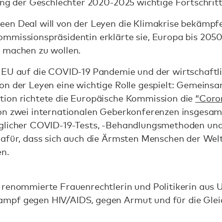
ung der Geschlechter 2020-2025 wichtige Fortschritte
en Deal will von der Leyen die Klimakrise bekämpfen
mmissionspräsidentin erklärte sie, Europa bis 205
t machen zu wollen.
 EU auf die COVID-19 Pandemie und der wirtschaftl
on der Leyen eine wichtige Rolle gespielt: Gemeinsa
ion richtete die Europäische Kommission die
“Coro
on zwei internationalen Geberkonferenzen insgesamt 
nglicher COVID-19-Tests, -Behandlungsmethoden und
dafür, dass sich auch die Ärmsten Menschen der Wel
n.
renommierte Frauenrechtlerin und Politikerin aus Ug
mpf gegen HIV/AIDS, gegen Armut und für die Gleic