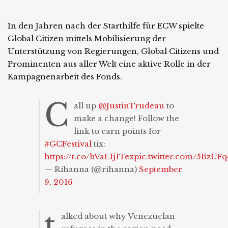
In den Jahren nach der Starthilfe für ECW spielte
Global Citizen mittels Mobilisierung der
Unterstützung von Regierungen, Global Citizens und
Prominenten aus aller Welt eine aktive Rolle in der
Kampagnenarbeit des Fonds.
C
all up
@JustinTrudeau
to
make a change! Follow the
link to earn points for
#GCFestival
tix:
https://t.co/hVaLIj1Tex
pic.twitter.com/5BzUF
— Rihanna (@rihanna)
September
9, 2016
t
alked about why Venezuelan