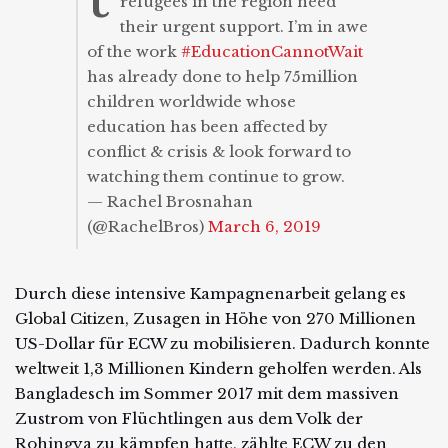
refugees in the region need
their urgent support. I’m in awe
of the work
#EducationCannotWait
has already done to help 75million
children worldwide whose
education has been affected by
conflict & crisis & look forward to
watching them continue to grow.
— Rachel Brosnahan
(@RachelBros)
March 6, 2019
Durch diese intensive Kampagnenarbeit gelang es
Global Citizen, Zusagen in Höhe von 270 Millionen
US-Dollar für ECW zu mobilisieren. Dadurch konnte
weltweit 1,3 Millionen Kindern geholfen werden. Als
Bangladesch im Sommer 2017 mit dem massiven
Zustrom von Flüchtlingen aus dem Volk der
Rohingya zu kämpfen hatte, zählte ECW zu den