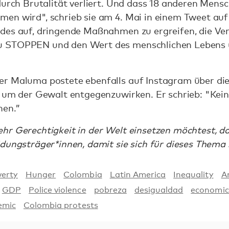
durch Brutalität verliert. Und dass 18 anderen Mensc
en wird", schrieb sie am 4. Mai in einem Tweet auf 
des auf, dringende Maßnahmen zu ergreifen, die Ver
 STOPPEN und den Wert des menschlichen Lebens üb
r Maluma postete ebenfalls auf Instagram über die 
 um der Gewalt entgegenzuwirken. Er schrieb: "Kein
nen.”
hr Gerechtigkeit in der Welt einsetzen möchtest, d
dungsträger*innen, damit sie sich für dieses Thema
verty
Hunger
Colombia
Latin America
Inequality
A
GDP
Police violence
pobreza
desigualdad
economic 
emic
Colombia protests