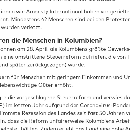
tionen wie
Amnesty International
haben vor gezielt
nt. Mindestens 42 Menschen sind bei den Proteste
 wurden verletzt.
ren die Menschen in Kolumbien?
annen am 28. April, als Kolumbiens größte Gewerks
n eine umstrittene Steuerreform aufriefen, die von 
und später zurückgezogen) wurde.
euern für Menschen mit geringem Einkommen und U
lebenswichtige Güter erhöht.
gte die vorgeschlagene Steuerreform und verwies da
P) im letzten Jahr aufgrund der Coronavirus-Pande
limmste Rezession des Landes seit fast 50 Jahren ve
in, dass die Reform unfairerweise Kolumbiens Arbei
elastet hätten. Zudem erlebt das Land eine hohe Arb