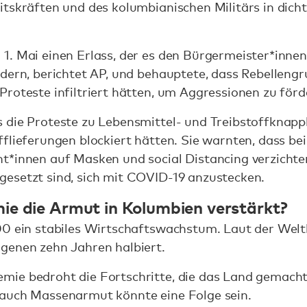
tskräften und des kolumbianischen Militärs in dicht
. Mai einen Erlass, der es den Bürgermeister*innen 
rdern, berichtet AP, und behauptete, dass Rebelleng
roteste infiltriert hätten, um Aggressionen zu förd
 die Proteste zu Lebensmittel- und Treibstoffknapp
flieferungen blockiert hätten. Sie warnten, dass b
t*innen auf Masken und social Distancing verzichte
esetzt sind, sich mit COVID-19 anzustecken.
ie die Armut in Kolumbien verstärkt?
00 ein stabiles Wirtschaftswachstum. Laut der Welt
genen zehn Jahren halbiert.
ie bedroht die Fortschritte, die das Land gemacht 
 auch Massenarmut könnte eine Folge sein.