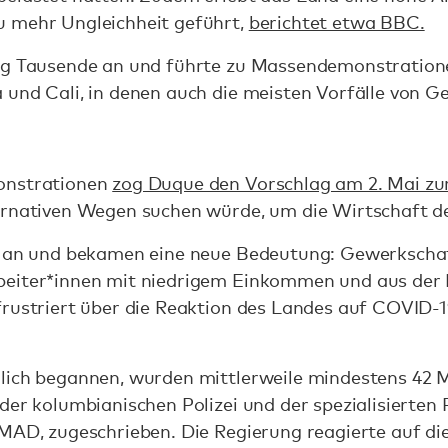
u mehr Ungleichheit geführt,
berichtet etwa BBC.
zog Tausende an und führte zu Massendemonstration
 und Cali, in denen auch die meisten Vorfälle von 
onstrationen
zog Duque den Vorschlag am 2. Mai zu
ernativen Wegen suchen würde, um die Wirtschaft d
n an und bekamen eine neue Bedeutung: Gewerkschaf
eiter*innen mit niedrigem Einkommen und aus der 
frustriert über die Reaktion des Landes auf COVID-
lich begannen, wurden mittlerweile mindestens 42 M
der kolumbianischen Polizei und der spezialisierten P
SMAD, zugeschrieben. Die Regierung reagierte auf d