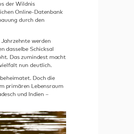
s der Wildnis
lichen Online-Datenbank
rbauung durch den
en Jahrzehnte werden
en dasselbe Schicksal
roht. Das zumindest macht
elfalt nun deutlich.
 beheimatet. Doch die
hrem primären Lebensraum
desch und Indien –