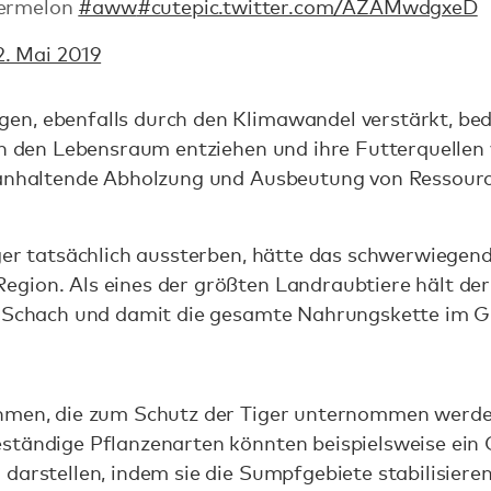
termelon
#aww
#cute
pic.twitter.com/AZAMwdgxeD
2. Mai 2019
n, ebenfalls durch den Klimawandel verstärkt, bed
en den Lebensraum entziehen und ihre Futterquellen 
 anhaltende Abholzung und Ausbeutung von Ressource
.
iger tatsächlich aussterben, hätte das schwerwiege
gion. Als eines der größten Landraubtiere hält der 
n Schach und damit die gesamte Nahrungskette im G
ahmen, die zum Schutz der Tiger unternommen werde
ständige Pflanzenarten könnten beispielsweise ei
darstellen, indem sie die Sumpfgebiete stabilisiere