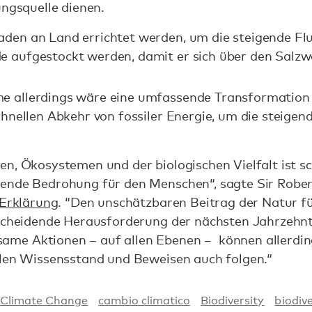
ungsquelle dienen.
den an Land errichtet werden, um die steigende F
aufgestockt werden, damit er sich über den Salzw
 allerdings wäre eine umfassende Transformation 
chnellen Abkehr von fossiler Energie, um die steige
n, Ökosystemen und der biologischen Vielfalt ist sc
fende Bedrohung für den Menschen“, sagte Sir Robe
Erklärung
. “Den unschätzbaren Beitrag der Natur f
scheidende Herausforderung der nächsten Jahrzehnte 
me Aktionen – auf allen Ebenen – können allerding
llen Wissensstand und Beweisen auch folgen.“
Climate Change
cambio climatico
Biodiversity
biodiv