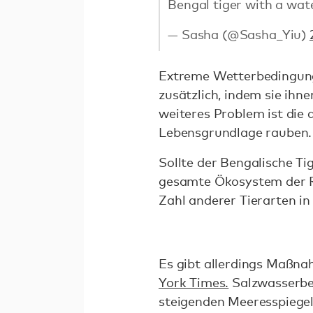
Bengal tiger with a wa
— Sasha (@Sasha_Yiu)
Extreme Wetterbedingunge
zusätzlich, indem sie ihn
weiteres Problem ist die
Lebensgrundlage rauben
Sollte der Bengalische T
gesamte Ökosystem der Re
Zahl anderer Tierarten i
Es gibt allerdings Maßn
York Times.
Salzwasserbe
steigenden Meeresspiegel 