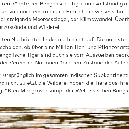
en könnte der Bengalische Tiger nun vollständig au
für sind nach einem
neuen Bericht
der wissenschaft
 der steigende Meeresspiegel, der Klimawandel, Übe
rzustände und Wilderei.
hten Nachrichten leider noch nicht auf. Die nächst
cheiden, ob über eine Million Tier- und Pflanzenart
 Bengalische Tiger sind auch sie vom Aussterben bed
der Vereinten Nationen über den Zustand der Artenvi
 ursprünglich im gesamten indischen Subkontinent
 nicht zuletzt die Wilderei haben die Tiere aus i
 größten Mangrovensumpf der Welt zwischen Bangla