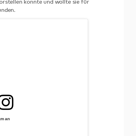
rstellen konnte und wollte sie für
unden.
am an